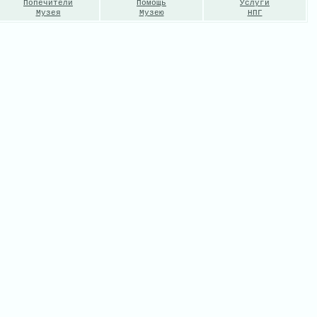
Попечители
Помощь
Услуги
Музея
Музею
НПГ