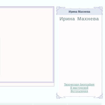
Ирина Махнева
Ирина Махнева
Творческая биография
В мастерской
Фотогалерея