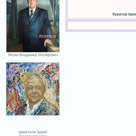
Куратор про
Ресин Владимир Иосифович
Церетели Зураб