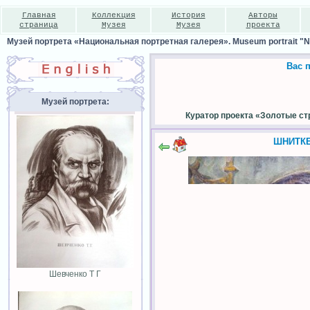
Главная
Коллекция
История
Авторы
страница
Музея
Музея
проекта
Музей портрета «Национальная портретная галерея». Museum portrait "Nat
Вас 
Музей портрета:
Куратор проекта «Золотые ст
ШНИТКЕ
Шевченко Т Г