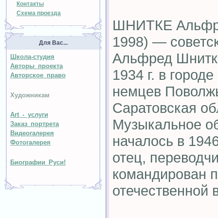
Контакты
Схема проезда
ШНИТКЕ Альфре
1998) — советс
Для Вас...
Альфред Шнитк
Школа-студия
Авторы проекта
1934 г. в город
Авторское право
немцев Поволжь
Художникам
Саратовская об
Art - услуги
Музыкальное об
Заказ портрета
Видеогалерея
началось в 1946 
Фотогалерея
отец, переводчи
Биографии Руси!
командирован п
отечественной 