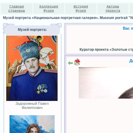
Главная
Коллекция
История
Авторы
страница
Музея
Музея
проекта
Музей портрета «Национальная портретная галерея». Museum portrait "Nat
Вас 
Музей портрета:
Куратор проекта «Золотые ст
Д
Задорожный Павел
Филиппович