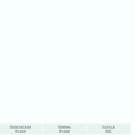
Попечители
Помощь
Услуги
Музея
Музею
НПГ