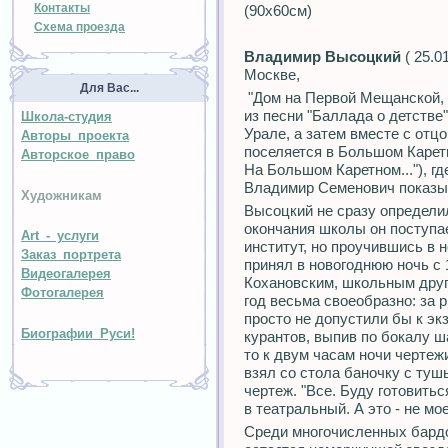
Контакты
(90х60см)
Схема проезда
Владимир Высоцкий
( 25.0
Москве,
Для Вас...
"Дом на Первой Мещанской, в
из песни "Баллада о детстве
Школа-студия
Урале, а затем вместе с отц
Авторы проекта
поселяется в Большом Каретн
Авторское право
На Большом Каретном..."), гд
Владимир Семенович показыв
Художникам
Высоцкий не сразу определил
окончания школы он поступа
Art - услуги
институт, но проучившись в н
Заказ портрета
принял в новогоднюю ночь с 
Видеогалерея
Кохановским, школьным друг
Фотогалерея
год весьма своеобразно: за 
просто не допустили бы к эк
Биографии Руси!
курантов, выпив по бокалу ш
то к двум часам ночи чертеж
взял со стола баночку с туш
чертеж. "Все. Буду готовить
в театральный. А это - не мо
Среди многочисленных бард