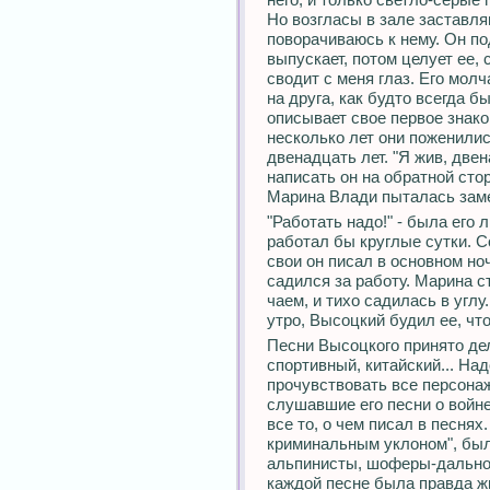
Но возгласы в зале заставля
поворачиваюсь к нему. Он по
выпускает, потом целует ее,
сводит с меня глаз. Его мол
на друга, как будто всегда бы
описывает свое первое знак
несколько лет они поженили
двенадцать лет. "Я жив, двен
написать он на обратной сто
Марина Влади пыталась зам
"Работать надо!" - была его 
работал бы круглые сутки. Со
свои он писал в основном но
садился за работу. Марина 
чаем, и тихо садилась в углу
утро, Высоцкий будил ее, чт
Песни Высоцкого принято дел
спортивный, китайский... На
прочувствовать все персонаж
слушавшие его песни о войне
все то, о чем писал в песнях
криминальным уклоном", были
альпинисты, шоферы-дальнор
каждой песне была правда ж