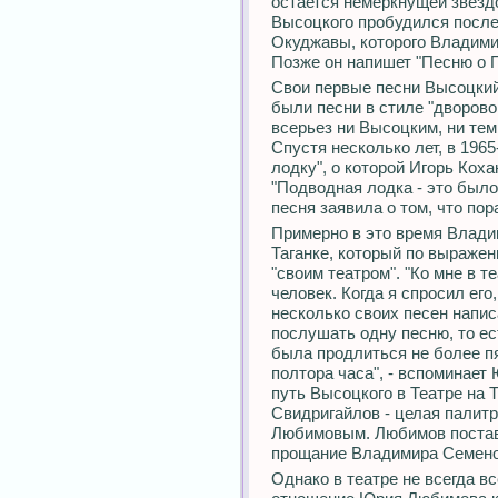
остается немеркнущей звездо
Высоцкого пробудился после
Окуджавы, которого Владими
Позже он напишет "Песню о 
Свои первые песни Высоцкий 
были песни в стиле "дворово
всерьез ни Высоцким, ни те
Спустя несколько лет, в 196
лодку", о которой Игорь Кох
"Подводная лодка - это было
песня заявила о том, что пор
Примерно в это время Влади
Таганке, который по выражен
"своим театром". "Ко мне в 
человек. Когда я спросил его,
несколько своих песен напис
послушать одну песню, то ес
была продлиться не более пя
полтора часа", - вспоминает
путь Высоцкого в Театре на Т
Свидригайлов - целая палит
Любимовым. Любимов постави
прощание Владимира Семенов
Однако в театре не всегда в