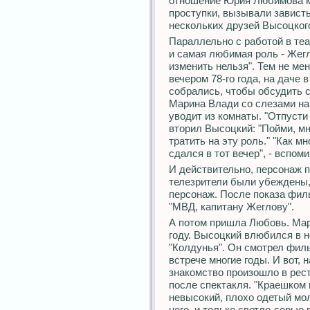
отношение Юрия Любимова к
проступки, вызывали зависть
нескольких друзей Высоцкого
Параллельно с работой в те
и самая любимая роль - Жегл
изменить нельзя". Тем не мен
вечером 78-го года, на даче
собрались, чтобы обсудить 
Марина Влади со слезами на 
уводит из комнаты. "Отпусти 
вторил Высоцкий: "Пойми, мн
тратить на эту роль." "Как м
сдался в тот вечер", - вспом
И действительно, персонаж 
телезрители были убеждены,
персонаж. После показа фил
"МВД, капитану Жеглову".
А потом пришла Любовь. Мар
году. Высоцкий влюбился в 
"Колдунья". Он смотрел филь
встрече многие годы. И вот, 
знакомство произошло в рес
после спектакля. "Краешком 
невысокий, плохо одетый мо
него, и только светло-серые 