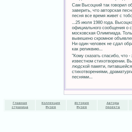
Сам Высоцкий так говорил об
заверить, что авторская пес
песня все время живет с тобо
...25 июля 1980 года. Высоцк
официального сообщения о с
московская Олимпиада. Толь
вывешено скромное объявлен
Ни один человек не сдал обр
как реликвию...
"Кому сказать спасибо, что -
известном стихотворении. Вы
людской памяти, питавшейся
стихотворениями, драматург
песнями...
Главная
Коллекция
История
Авторы
страница
Музея
Музея
проекта