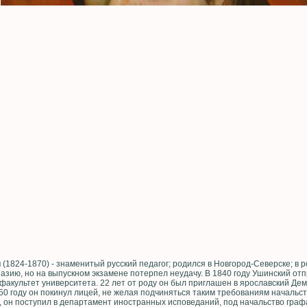
й
(1824-1870) - знаменитый русский педагог; родился в Новгород-Северске; в
азию, но на выпускном экзамене потерпел неудачу. В 1840 году Ушинский отп
 факультет университета. 22 лет от роду он был приглашен в ярославский Де
50 году он покинул лицей, не желая подчиняться таким требованиям начальс
, он поступил в департамент иностранных исповеданий, под начальство графа