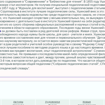
кого содержания в "Современнике" и "Библиотеке для чтения". В 1855 году У
е вскоре стал инспектором. Не получив специальной педагогической подготовк
в 1857 году, в "Журнале для воспитания", выступил с педагогическими статьям
 Сгруппировав в институте лучшие педагогические силы, Ушинский внес в эт
еятельность вызвала недовольство среди педагогов старого закала, не стес
, что Ушинский находил сочувствие у весьма влиятельных лиц, он вынужден 
дновременно с деятельностьью в институте Ушинский принял на себя редакт
ил его из сухого сборника официальных распоряжений и научных статей в пе
ечениям в области народного образования. Последние годы жизни Ушинский
м
он должен быть поставлен в ряд деятелей эпохи реформ. Живая струя, прон
обожденного народа нужны были школы, для школ - учителя и книги. Ушински
го времени составлению книг для чтения и первоначального обучения: "Детск
нно-научному материалу, он остается верен заветам реалистической педагоги
т в руки родителей и учителей особое руководство к своему "Родному Слову
еся лучшим пособием по методике родного языка и до настоящего времени.
Человек как предмет воспитания, опыт педагогической антропологии". Сочине
 известностью. Не примыкая к последователям какой-либо определенной фил
я вполне самостоятельно и дает, между прочим, ценный анализ чувствований
-й том, в котором хотел дать руководство по педагогике. Что касается общеп
екоторым вопросам общей педагогики ("Собрание педагогических статей", СПб.
лопедический словарь".
Авторы
Художники
Новые