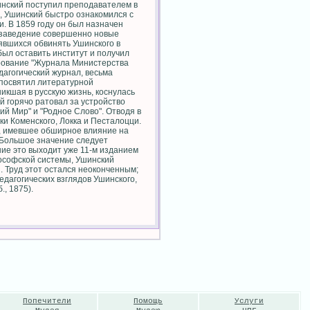
шинский поступил преподавателем в
и, Ушинский быстро ознакомился с
и. В 1859 году он был назначен
о заведение совершенно новые
нявшихся обвинять Ушинского в
был оставить институт и получил
ирование "Журнала Министерства
дагогический журнал, весьма
 посвятил литературной
икшая в русскую жизнь, коснулась
й горячо ратовал за устройство
ий Мир" и "Родное Слово". Отводя в
ки Коменского, Локка и Песталоцци.
", имевшее обширное влияние на
 Большое значение следует
ние это выходит уже 11-м изданием
ософской системы, Ушинский
. Труд этот остался неоконченным;
едагогических взглядов Ушинского,
, 1875).
Попечители
Помощь
Услуги