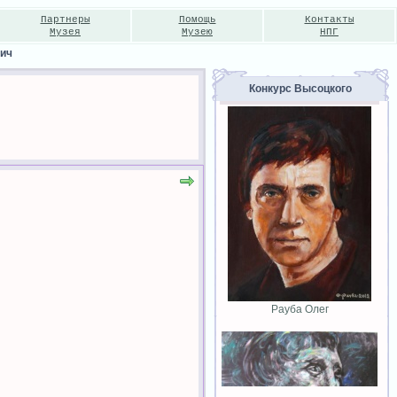
Партнеры
Помощь
Контакты
Музея
Музею
НПГ
вич
Конкурс Высоцкого
Рауба Олег