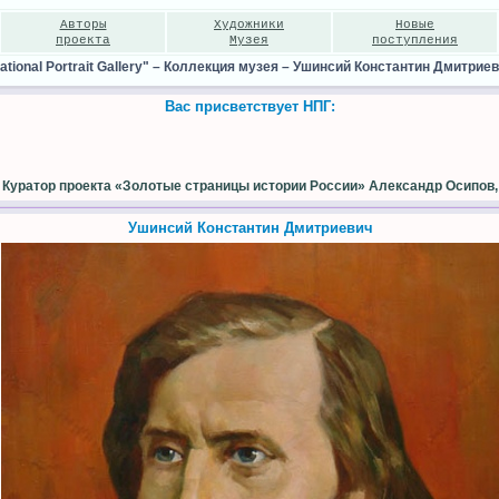
Авторы
Художники
Новые
проекта
Музея
поступления
ional Portrait Gallery"
–
Коллекция музея
–
Ушинсий Константин Дмитрие
Вас присветствует НПГ:
Куратор проекта «Золотые страницы истории России» Александр Осипов,
Ушинсий Константин Дмитриевич