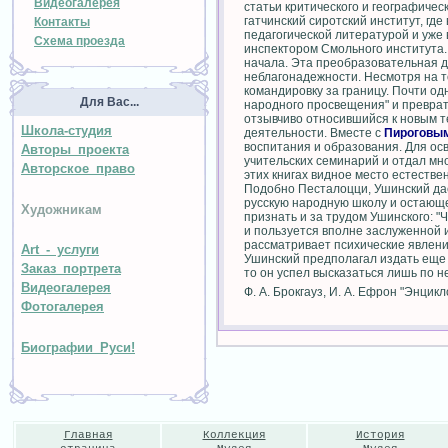
Видеогалерея
статьи критического и географичес
гатчинский сиротский институт, гд
Контакты
педагогической литературой и уже 
Схема проезда
инспектором Смольного института.
начала. Эта преобразовательная д
неблагонадежности. Несмотря на то
командировку за границу. Почти о
Для Вас...
народного просвещения" и преврат
отзывчиво относившийся к новым т
Школа-студия
деятельности. Вместе с
Пироговы
воспитания и образования. Для осв
Авторы проекта
учительских семинарий и отдал мно
Авторское право
этих книгах видное место естестве
Подобно Песталоцци, Ушинский дае
русскую народную школу и остающе
Художникам
признать и за трудом Ушинского: "
и пользуется вполне заслуженной
рассматривает психические явлени
Art - услуги
Ушинский предполагал издать еще 3
Заказ портрета
то он успел высказаться лишь по н
Видеогалерея
Ф. А. Брокгауз, И. А. Ефрон "Энцик
Фотогалерея
Биографии Руси!
Главная
Коллекция
История