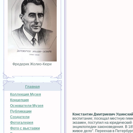
Фредерик Жолио-Кюри
Главная
Коллекция Музея
Концепция
Основатели Музея
Публикации
Константин Дмитриевич Ушински
Создатели
воспитание; посещал местную гимн
Фотогалерея
экзамен, поступил на юридический
энциклопедии законоведения. В 18
Фото с выставки
живое дело". Переехав в Петербург