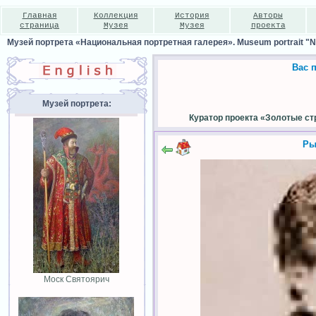
Главная
Коллекция
История
Авторы
страница
Музея
Музея
проекта
Музей портрета «Национальная портретная галерея». Museum portrait "Nat
Вас 
Музей портрета:
Куратор проекта «Золотые ст
Ры
Мocк Cвятoяpич