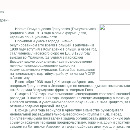
вич
дович
Иосиф Ромуальдович Григулевич (Григулявичюс)
родился 5 мая 1913 года в семье фармацевта,
караима по национальности.
Проживая и учась в городе Вильно,
оккупированном в то время Польшей, Григулевич в
1930 году вступил в Компартию Польши, а через год
стал членом Литовского бюро ее ЦК. В 1933 году
выехал во Францию, где учился в парижской
Высшей школе социальных наук и одновременно
являлся членом редколлегии одного из
коммунистических журналов. Затем был направлен
на нелегальную партийную работу по линии МОПР
в Аргентину.
В сентябре 1936 года ЦК Компартии Аргентины
направил Григулевича в Испанию, где он являлся адъютантом начальни
штаба армии Мадридского фронта генерала Рохо.
С марта 1937 года начал выполнять спецзадания советской внешне
разведки. В начале 1938 года направлен в спецкомандировку в Мексику.
Являлся активным участником первого покушения на Льва Троцкого, за 
отмечен орденом Красной Звезды.
В конце 1940 года вернулся в Аргентину в качестве руководителя
нелегальной разведывательно-диверсионной группы НКВД. Перед
Григулевичем была поставлена задача организовать диверсионную раб
срыву снабжения Германии продовольствием, горючим, другим стратег
сырьем из Латинской Америки, а также подбирать агентуру для засылки 