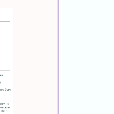
ка
й
что был
оту по
ическим
как в