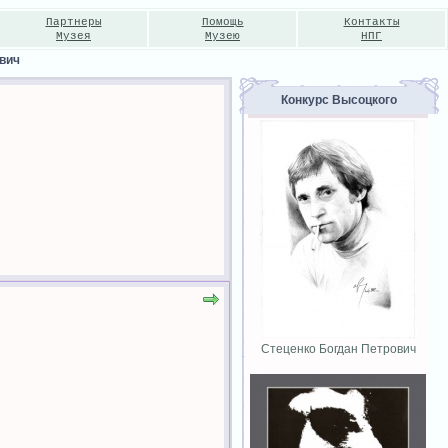
Партнеры
Помощь
Контакты
Музея
Музею
НПГ
вич
Конкурс Высоцкого
Стеценко Богдан Петрович