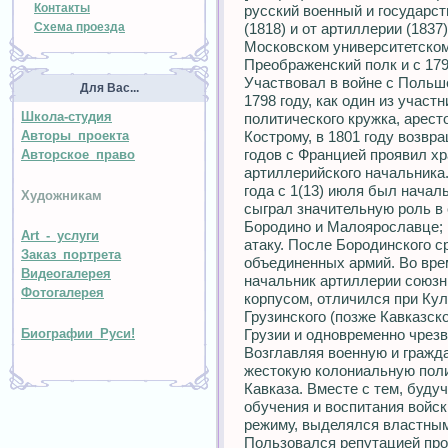
Контакты
русский военный и государст
Схема проезда
(1818) и от артиллерии (1837
Московском университетском 
Преображенский полк и с 179
Участвовал в войне с Польше
Для Вас...
1798 году, как один из учас
Школа-студия
политического кружка, аресто
Авторы проекта
Кострому, в 1801 году возвр
годов с Францией проявил х
Авторское право
артиллерийского начальника
года с 1(13) июля был начал
Художникам
сыграл значительную роль в 
Бородино и Малоярославце; 
Art - услуги
атаку. После Бородинского 
Заказ портрета
объединенных армий. Во вре
Видеогалерея
начальник артиллерии союзн
Фотогалерея
корпусом, отличился при Кул
Грузинского (позже Кавказск
Грузии и одновременно чрез
Биографии Руси!
Возглавляя военную и гражд
жестокую колониальную поли
Кавказа. Вместе с тем, буду
обучения и воспитания войс
режиму, выделялся властным
Пользовался репутацией про