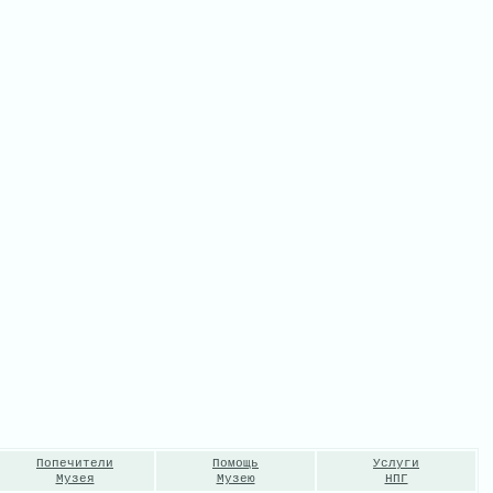
Попечители
Помощь
Услуги
Музея
Музею
НПГ