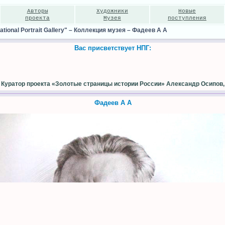
Авторы
Художники
Новые
проекта
Музея
поступления
ional Portrait Gallery"
–
Коллекция музея
–
Фадеев А А
Вас присветствует НПГ:
Куратор проекта «Золотые страницы истории России» Александр Осипов,
Фадеев А А