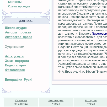
живое дело". Переехав в Петербург
Контакты
статьи критического и географичес
Схема проезда
гатчинский сиротский институт, гд
педагогической литературой и уже 
инспектором Смольного института.
начала. Эта преобразовательная д
неблагонадежности. Несмотря на то
Для Вас...
командировку за границу. Почти о
народного просвещения" и преврат
Школа-студия
отзывчиво относившийся к новым т
Авторы проекта
деятельности. Вместе с
Пироговы
Авторское право
воспитания и образования. Для осв
учительских семинарий и отдал мно
этих книгах видное место естестве
Художникам
Подобно Песталоцци, Ушинский дае
русскую народную школу и остающе
признать и за трудом Ушинского: "
Art - услуги
и пользуется вполне заслуженной
рассматривает психические явлени
Заказ портрета
Ушинский предполагал издать еще 3
Видеогалерея
то он успел высказаться лишь по н
Фотогалерея
Ф. А. Брокгауз, И. А. Ефрон "Энцик
Биографии Руси!
Главная
Коллекция
История
страница
Музея
Музея