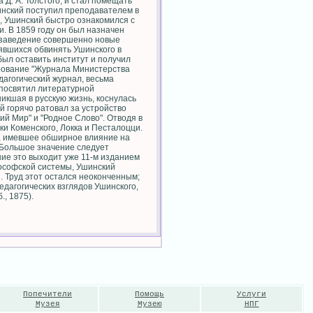
 Д. А. Толстого, и стал помещать
шинский поступил преподавателем в
и, Ушинский быстро ознакомился с
и. В 1859 году он был назначен
о заведение совершенно новые
нявшихся обвинять Ушинского в
был оставить институт и получил
ирование "Журнала Министерства
дагогический журнал, весьма
 посвятил литературной
икшая в русскую жизнь, коснулась
й горячо ратовал за устройство
ий Мир" и "Родное Слово". Отводя в
ки Коменского, Локка и Песталоцци.
", имевшее обширное влияние на
 Большое значение следует
ние это выходит уже 11-м изданием
ософской системы, Ушинский
. Труд этот остался неоконченным;
едагогических взглядов Ушинского,
, 1875).
Попечители
Помощь
Услуги
Музея
Музею
НПГ