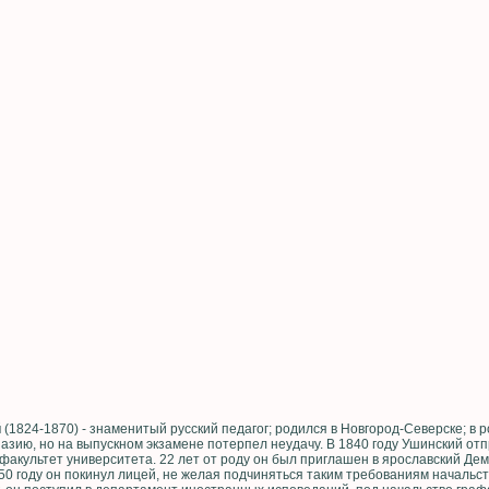
й
(1824-1870) - знаменитый русский педагог; родился в Новгород-Северске; в
азию, но на выпускном экзамене потерпел неудачу. В 1840 году Ушинский отп
 факультет университета. 22 лет от роду он был приглашен в ярославский Де
50 году он покинул лицей, не желая подчиняться таким требованиям начальс