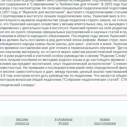
, он поступил в департамент иностранных исповеданий, под начальство графа
кого содержания в "Современнике" и "Библиотеке для чтения". В 1855 году У
е вскоре стал инспектором. Не получив специальной педагогической подготовк
в 1857 году, в "Журнале для воспитания", выступил с педагогическими статьям
 Сгруппировав в институте лучшие педагогические силы, Ушинский внес в эт
еятельность вызвала недовольство среди педагогов старого закала, не стес
, что Ушинский находил сочувствие у весьма влиятельных лиц, он вынужден 
дновременно с деятельностьью в институте Ушинский принял на себя редакт
ил его из сухого сборника официальных распоряжений и научных статей в пе
ечениям в области народного образования. Последние годы жизни Ушинский
м
он должен быть поставлен в ряд деятелей эпохи реформ. Живая струя, прон
обожденного народа нужны были школы, для школ - учителя и книги. Ушински
го времени составлению книг для чтения и первоначального обучения: "Детск
нно-научному материалу, он остается верен заветам реалистической педагоги
т в руки родителей и учителей особое руководство к своему "Родному Слову
еся лучшим пособием по методике родного языка и до настоящего времени.
Человек как предмет воспитания, опыт педагогической антропологии". Сочине
 известностью. Не примыкая к последователям какой-либо определенной фил
я вполне самостоятельно и дает, между прочим, ценный анализ чувствований
-й том, в котором хотел дать руководство по педагогике. Что касается общеп
екоторым вопросам общей педагогики ("Собрание педагогических статей", СПб.
лопедический словарь".
Авторы
Художники
Новые
проекта
Музея
поступления