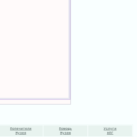
Попечители
Помощь
Услуги
Музея
Музею
НПГ