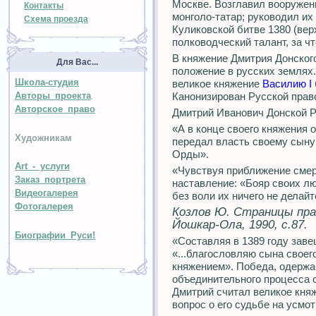
Москве. Возглавил вооружен
Контакты
монголо-татар; руководил их 
Схема проезда
Куликовской битве 1380 (ве
полководческий талант, за ч
В княжение Дмитрия Донског
Для Вас...
положение в русских землях
Школа-студия
великое княжение
Василию I
Авторы проекта
Канонизирован Русской прав
Авторское право
Дмитрий Иванович Донской 
«А в конце своего княжения 
Художникам
передал власть своему сыну
Орды».
Art - услуги
«Чувствуя приближение смер
Заказ портрета
наставление: «Бояр своих лю
Видеогалерея
без воли их ничего не делайт
Фотогалерея
Козлов Ю. Страницы пра
Йошкар-Ола, 1990, с.87.
Биографии Руси!
«Составляя в 1389 году зав
«...благословляю сына своег
княжением». Победа, одержа
объединительного процесса с
Дмитрий считал великое кня
вопрос о его судьбе на усмо