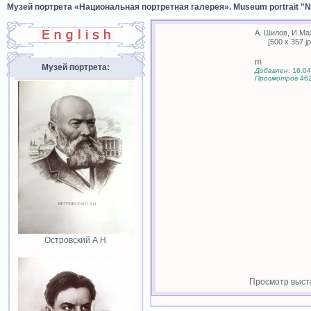
Музей портрета «Национальная портретная галерея». Museum portrait "Nat
А. Шилов, И.Ма
[500 x 357 jp
m
Музей портрета:
Добавлен
: 16.0
Просмотров
46
Островский А Н
Просмотр выста