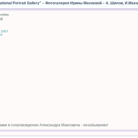
ional Portrait Gallery"
–
Фотогалерея Ирины Махневой
–
А. Шилов, И.Мах
хнёва
g]
4.2007
24
вки в сопровождении Александра Максовича - незабываемо!