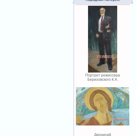
Портрет режиссера
Беризовского К.А.
Дионисий