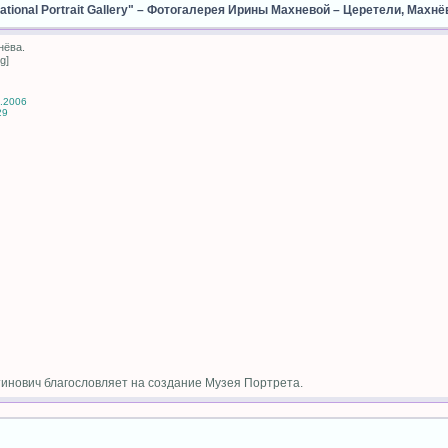
ional Portrait Gallery"
–
Фотогалерея Ирины Махневой
–
Церетели, Махнё
нёва.
g]
6.2006
29
инович благословляет на создание Музея Портрета.