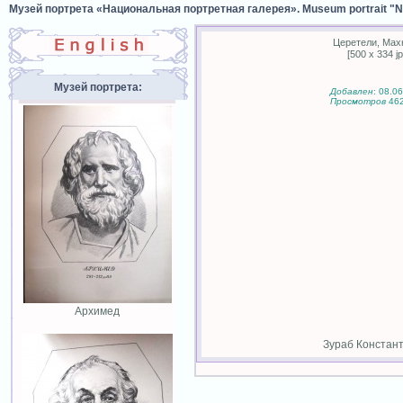
Музей портрета «Национальная портретная галерея». Museum portrait "Nat
Церетели, Мах
[500 x 334 jp
Музей портрета:
Добавлен
: 08.0
Просмотров
46
Архимед
Зураб Констант