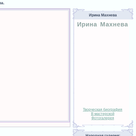
ва.
Ирина Махнева
Ирина Махнева
Творческая биография
В мастерской
Фотогалерея
Народная галерея: