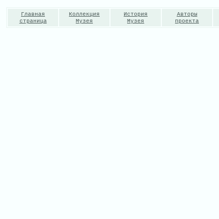
Главная
Коллекция
История
Авторы
страница
Музея
Музея
проекта