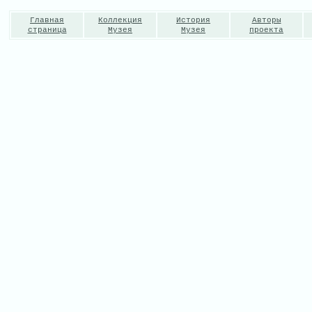
Главная
Коллекция
История
Авторы
страница
Музея
Музея
проекта