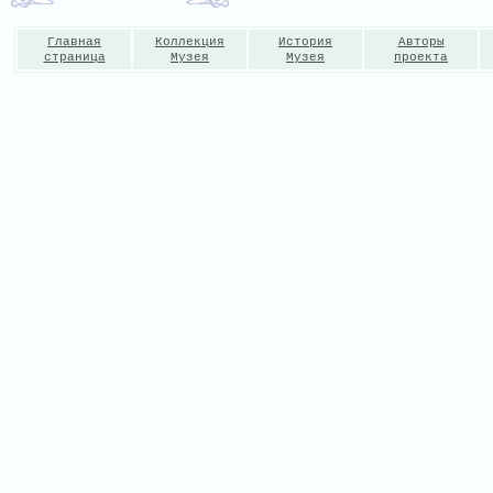
Главная
Коллекция
История
Авторы
страница
Музея
Музея
проекта