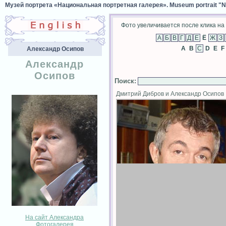
Музей портрета «Национальная портретная галерея». Museum portrait "Nat
Фото увеличивается после клика на 
Ё
A
B
D
E
F
Александр Осипов
Александр
Осипов
Поиск
:
Дмитрий Дибров и Александр Осипо
На сайт Александра
Фотогалерея