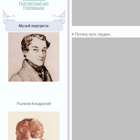
Портретный цех
Публикации
Музей портрета:
К Путину путь труден...
Рылеев Кондратий