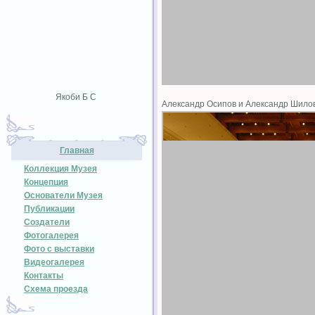
Якоби Б С
Александр Осипов и Александр Шил
Главная
Коллекция Музея
Концепция
Основатели Музея
Публикации
Создатели
Фотогалерея
Фото с выставки
Видеогалерея
Контакты
Схема проезда