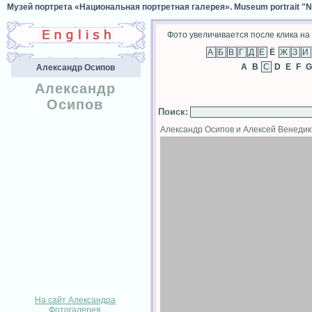
Музей портрета «Национальная портретная галерея». Museum portrait "Nat
Фото увеличивается после клика на 
Ё
A
B
D
E
F
G
Александр Осипов
Александр
Осипов
Поиск
:
Александр Осипов и Алексей Венеди
На сайт Александра
Фотогалерея