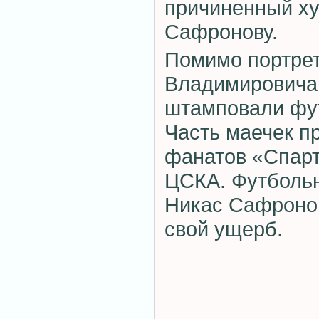
причиненный ху
Сафронову.
Помимо портре
Владимировича
штамповали фу
Часть маечек п
фанатов «Спарт
ЦСКА. Футбольн
Никас Сафронов
свой ущерб.