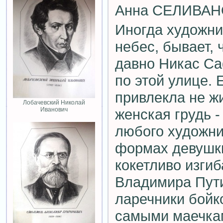
Анна СЕЛИВАНО
Иногда художни
небес, бывает, ч
давно Никас Са
по этой улице. 
привлекла не жи
Лобачевский Николай
Иванович
женская грудь -
любого художн
формах девушк
кокетливо изги
Владимира Пути
ларечники бойк
самыми маечка