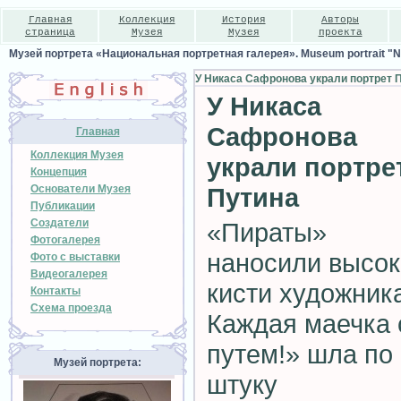
Главная
Коллекция
История
Авторы
страница
Музея
Музея
проекта
Музей портрета «Национальная портретная галерея». Museum portrait "Nat
У Никаса Сафронова украли портрет 
У Никаса
Сафронова
Главная
Коллекция Музея
украли портре
Концепция
Основатели Музея
Путина
Публикации
Создатели
«Пираты»
Фотогалерея
наносили высок
Фото с выставки
Видеогалерея
кисти художник
Контакты
Схема проезда
Каждая маечка 
путем!» шла по
Музей портрета:
штуку